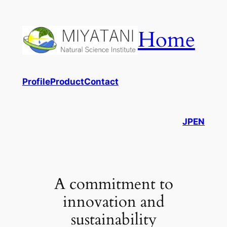
内
容
Home
を
ス
キ
ッ
Profile
Product
Contact
プ
JP
EN
A commitment to
innovation and
sustainability